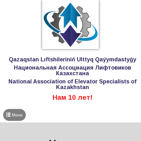
Qazaqstan Lıftshileriniń Ulttyq Qaýymdastyǵy
Национальная Ассоциация Лифтовиков
Казахстана
National Association of Elevator Specialists of
Kazakhstan
Нам 10 лет!
Меню