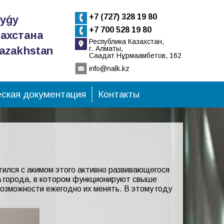
+7 (727) 328 19 80
tyǵy
+7 700 528 19 80
ахстана
Республика Казахстан,
Kazakhstan
г. Алматы,
Сағадат Нұрмағамбетов, 162
info@nalk.kz
ская документация
Контакты
тился с акимом этого активно развивающегося
 города, в котором функционируют свыше
озможности ежегодно их менять. В этому году