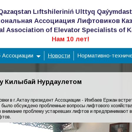
Qazaqstan Lıftshileriniń Ulttyq Qaýymdas
ональная Ассоциация Лифтовиков Каз
al Association of Elevator Specialists of 
Нам 10 лет!
 Ассоциации
Новости
Нормативно-техниче
ау Килыбай Нурдаулетом
овки в г.Актау президент Ассоциации - Игибаев Ержан встре
 было обсуждено проблемные вопросы лифтового хозяйства
з внимание проблему устаревших лифтов и предпринимают в
фтов.