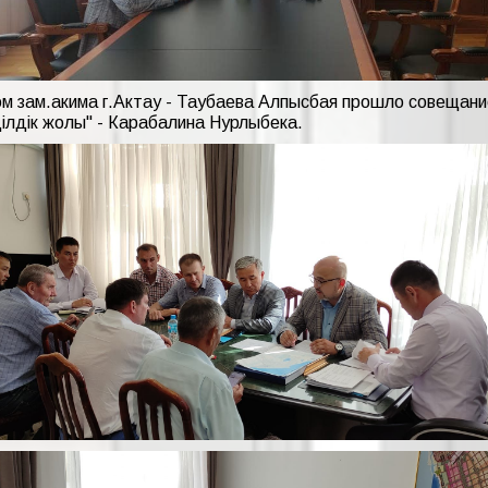
м зам.акима г.Актау - Таубаева Алпысбая прошло совещани
ілдік жолы" - Карабалина Нурлыбека.