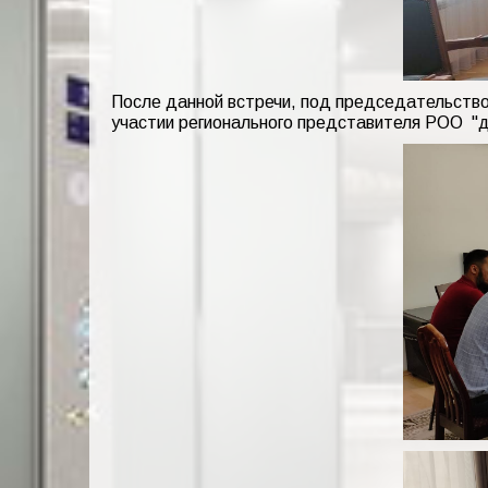
После данной встречи, под председательство
участии регионального представителя РОО "Әд