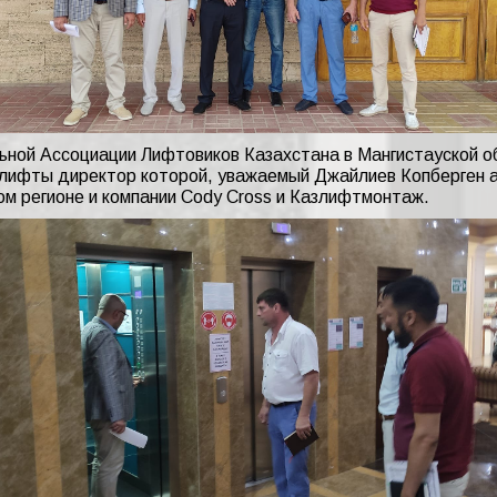
ьной Ассоциации Лифтовиков Казахстана в Мангистауской о
 лифты директор которой, уважаемый Джайлиев Копберген а
ом регионе и компании Cody Cross и Казлифтмонтаж.