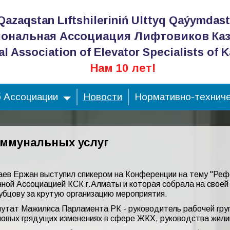
Qazaqstan Lıftshileriniń Ulttyq Qaýymdas
ональная Ассоциация Лифтовиков Каз
al Association of Elevator Specialists of 
Нам 10 лет!
 Ассоциации
Новости
Нормативно-техниче
оммунальных услуг
баев Ержан выступил спикером на Конференции на тему "Ре
анной Ассоциацией КСК г.Алматы и которая собрала на свое
убцову за крутую организацию мероприятия.
утат Мажилиса Парламента РК - руководитель рабочей гру
новых грядущих изменениях в сфере ЖКХ, руководства жи