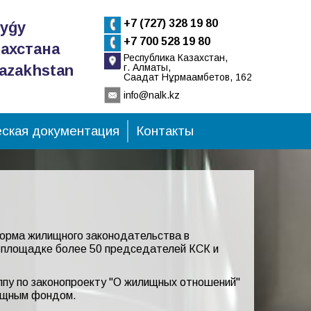
+7 (727) 328 19 80
tyǵy
+7 700 528 19 80
ахстана
Республика Казахстан,
Kazakhstan
г. Алматы,
Сағадат Нұрмағамбетов, 162
info@nalk.kz
ская документация
Контакты
форма жилищного законодательства в
й площадке более 50 председателей КСК и
ппу по законопроекту "О жилищных отношений"
лищным фондом.