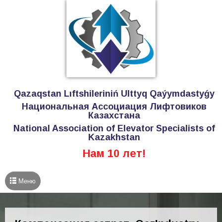
Qazaqstan Lıftshileriniń Ulttyq Qaýymdastyǵy
Национальная Ассоциация Лифтовиков
Казахстана
National Association of Elevator Specialists of
Kazakhstan
Нам 10 лет!
Меню