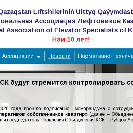
Qazaqstan Lıftshileriniń Ulttyq Qaýymdas
ональная Ассоциация Лифтовиков Каз
al Association of Elevator Specialists of 
Нам 10 лет!
 Ассоциации
Новости
Нормативно-техниче
СК будут стремится контролировать 
020 года прошло подписание меморандума о сотрудни
перативов собственников квартир»
(далее – Объедине
ан и председатель Правления Объединения КСК – Рубцов А