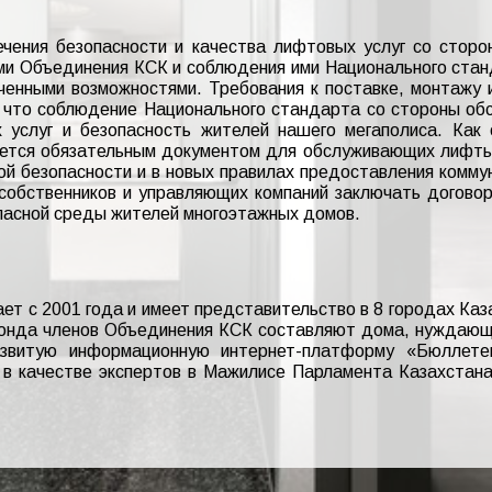
чения безопасности и качества лифтовых услуг со стор
ми Объединения КСК и соблюдения ими Национального ста
ченными возможностями. Требования к поставке, монтажу и
 что соблюдение Национального стандарта со стороны об
 услуг и безопасность жителей нашего мегаполиса. Как 
ется обязательным документом для обслуживающих лифты 
й безопасности и в новых правилах предоставления коммун
 собственников и управляющих компаний заключать догово
пасной среды жителей многоэтажных домов.
т с 2001 года и имеет представительство в 8 городах Каза
онда членов Объединения КСК составляют дома, нуждающи
звитую информационную интернет-платформу «Бюллете
в качестве экспертов в Мажилисе Парламента Казахстана 