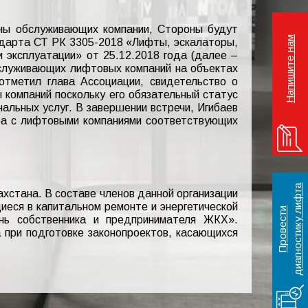
оны обслуживающих компании, Стороны будут
Напишите нам
ндарта СТ РК 3305-2018 «Лифты, эскалаторы,
 эксплуатации» от 25.12.2018 года (далее –
служивающих лифтовых компаний на объектах
отметил глава Ассоциации, свидетельство о
компаний поскольку его обязательный статус
альных услуг. В завершении встречи, Игибаев
ра с лифтовыми компаниями соответствующих
а
хстана. В составе членов данной организации
еся в капитальном ремонте и энергетической
П
р
о
в
е
с
т
и
д
и
а
г
н
о
с
т
и
к
у
л
и
ф
т
нь собственника и предпринимателя ЖКХ».
при подготовке законопроектов, касающихся