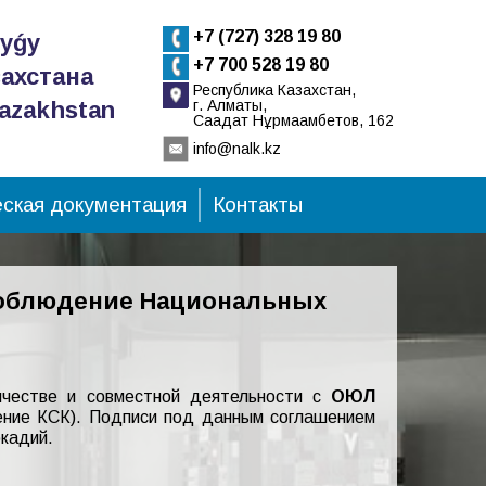
+7 (727) 328 19 80
tyǵy
+7 700 528 19 80
ахстана
Республика Казахстан,
Kazakhstan
г. Алматы,
Сағадат Нұрмағамбетов, 162
info@nalk.kz
ская документация
Контакты
соблюдение Национальных
честве и совместной деятельности с
ОЮЛ
ние КСК). Подписи под данным соглашением
ркадий.