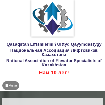
Qazaqstan Lıftshileriniń Ulttyq Qaýymdastyǵy
Национальная Ассоциация Лифтовиков
Казахстана
National Association of Elevator Specialists of
Kazakhstan
Нам 10 лет!
Меню